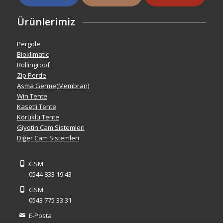
Ürünlerimiz
Pergole
Bioklimatic
Rollingroof
Zip Perde
Asma Germe(Membran)
Win Tente
Kasetli Tente
Körüklü Tente
Giyotin Cam Sistemleri
Diğer Cam Sistemleri
GSM
0544 833 19 43
GSM
0543 775 33 31
E-Posta