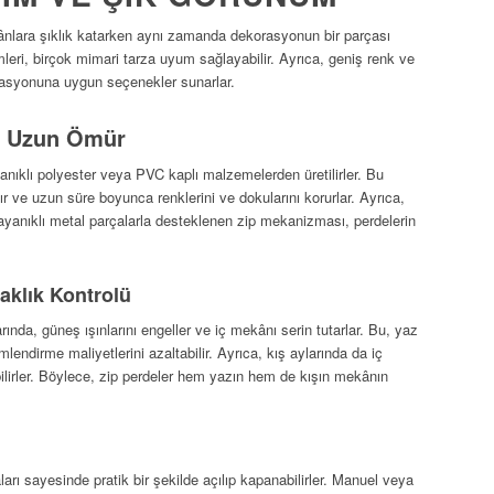
ânlara şıklık katarken aynı zamanda dekorasyonun bir parçası
leri, birçok mimari tarza uyum sağlayabilir. Ayrıca, geniş renk ve
asyonuna uygun seçenekler sunarlar.
e Uzun Ömür
yanıklı polyester veya PVC kaplı malzemelerden üretilirler. Bu
ır ve uzun süre boyunca renklerini ve dokularını korurlar. Ayrıca,
yanıklı metal parçalarla desteklenen zip mekanizması, perdelerin
klık Kontrolü
arında, güneş ışınlarını engeller ve iç mekânı serin tutarlar. Bu, yaz
mlendirme maliyetlerini azaltabilir. Ayrıca, kış aylarında da iç
ilirler. Böylece, zip perdeler hem yazın hem de kışın mekânın
arı sayesinde pratik bir şekilde açılıp kapanabilirler. Manuel veya