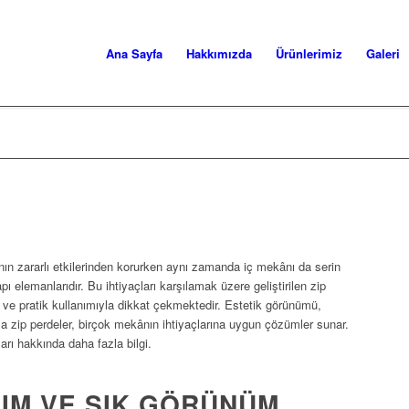
Ana Sayfa
Hakkımızda
Ürünlerimiz
Galeri
ının zararlı etkilerinden korurken aynı zamanda iç mekânı da serin
ı elemanlarıdır. Bu ihtiyaçları karşılamak üzere geliştirilen zip
ı ve pratik kullanımıyla dikkat çekmektedir. Estetik görünümü,
yla zip perdeler, birçok mekânın ihtiyaçlarına uygun çözümler sunar.
ları hakkında daha fazla bilgi.
RIM VE ŞIK GÖRÜNÜM