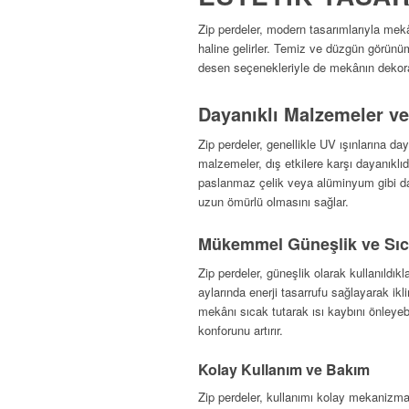
Zip perdeler, modern tasarımlarıyla mek
haline gelirler. Temiz ve düzgün görünüm
desen seçenekleriyle de mekânın dekor
Dayanıklı Malzemeler v
Zip perdeler, genellikle UV ışınlarına da
malzemeler, dış etkilere karşı dayanıklıd
paslanmaz çelik veya alüminyum gibi da
uzun ömürlü olmasını sağlar.
Mükemmel Güneşlik ve Sıca
Zip perdeler, güneşlik olarak kullanıldıkl
aylarında enerji tasarrufu sağlayarak ikli
mekânı sıcak tutarak ısı kaybını önleyeb
konforunu artırır.
Kolay Kullanım ve Bakım
Zip perdeler, kullanımı kolay mekanizmal