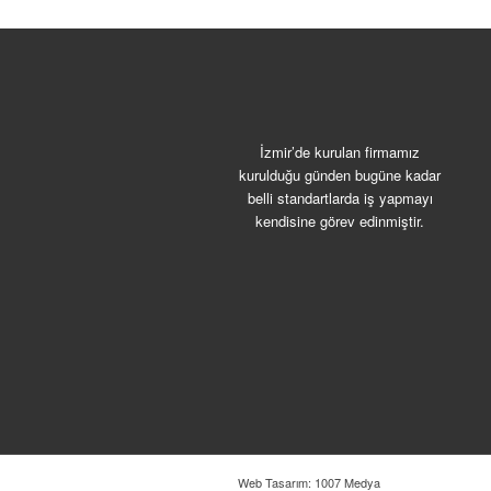
İzmir’de kurulan firmamız
kurulduğu günden bugüne kadar
belli standartlarda iş yapmayı
kendisine görev edinmiştir.
Web Tasarım: 1007 Medya