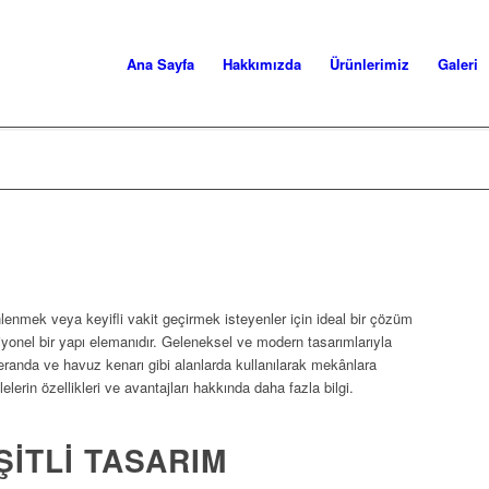
Ana Sayfa
Hakkımızda
Ürünlerimiz
Galeri
enmek veya keyifli vakit geçirmek isteyenler için ideal bir çözüm
yonel bir yapı elemanıdır. Geleneksel ve modern tasarımlarıyla
eranda ve havuz kenarı gibi alanlarda kullanılarak mekânlara
elerin özellikleri ve avantajları hakkında daha fazla bilgi.
ŞITLI TASARIM