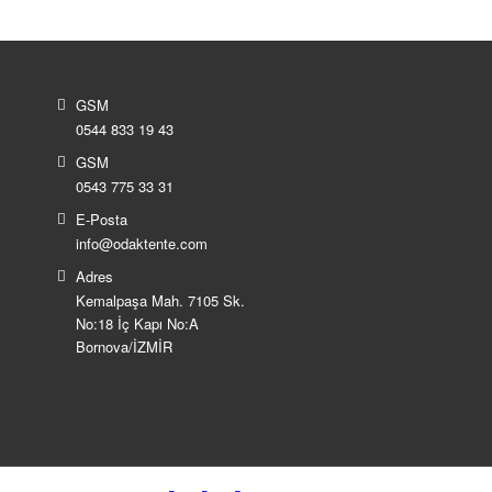
GSM
0544 833 19 43
GSM
0543 775 33 31
E-Posta
info@odaktente.com
Adres
Kemalpaşa Mah. 7105 Sk.
No:18 İç Kapı No:A
Bornova/İZMİR