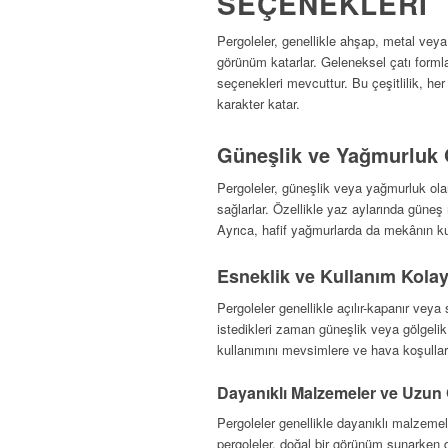
SEÇENEKLERI
Pergoleler, genellikle ahşap, metal vey
görünüm katarlar. Geleneksel çatı formla
seçenekleri mevcuttur. Bu çeşitlilik, 
karakter katar.
Güneşlik ve Yağmurluk 
Pergoleler, güneşlik veya yağmurluk ola
sağlarlar. Özellikle yaz aylarında güneş ı
Ayrıca, hafif yağmurlarda da mekânın ku
Esneklik ve Kullanım Kolay
Pergoleler genellikle açılır-kapanır veya s
istedikleri zaman güneşlik veya gölgelik
kullanımını mevsimlere ve hava koşullar
Dayanıklı Malzemeler ve Uzun
Pergoleler genellikle dayanıklı malzemeler
pergoleler, doğal bir görünüm sunarken da