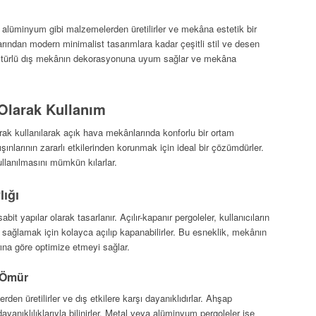
a alüminyum gibi malzemelerden üretilirler ve mekâna estetik bir
rından modern minimalist tasarımlara kadar çeşitli stil ve desen
her türlü dış mekânın dekorasyonuna uyum sağlar ve mekâna
Olarak Kullanım
rak kullanılarak açık hava mekânlarında konforlu bir ortam
şınlarının zararlı etkilerinden korunmak için ideal bir çözümdürler.
llanılmasını mümkün kılarlar.
lığı
abit yapılar olarak tasarlanır. Açılır-kapanır pergoleler, kullanıcıların
 sağlamak için kolayca açılıp kapanabilirler. Bu esneklik, mekânın
ına göre optimize etmeyi sağlar.
 Ömür
den üretilirler ve dış etkilere karşı dayanıklıdırlar. Ahşap
yanıklılıklarıyla bilinirler. Metal veya alüminyum pergoleler ise